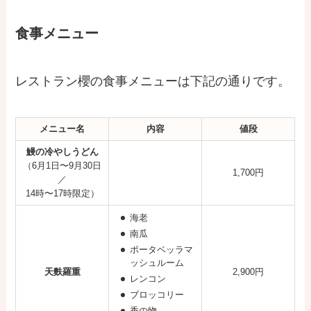
食事メニュー
レストラン櫻の食事メニューは下記の通りです。
メニュー名
内容
値段
鰻の冷やしうどん
（6月1日〜9月30日
1,700円
／
14時〜17時限定）
海老
南瓜
ポータベッラマ
ッシュルーム
天麩羅重
2,900円
レンコン
ブロッコリー
香の物