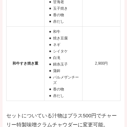
甘海老
玉子焼き
香の物
赤だし
和牛
焼き豆腐
ネギ
シイタケ
白滝
和牛すき焼き重
2,900円
錦糸玉子
蒲鉾
パルメザンチー
ズ
香の物
赤だし
セットについている汁物はプラス500円でチャー
リー特製味噌クラムチャウダーに変更可能。