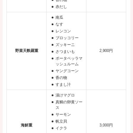
赤だし
南瓜
なす
レンコン
ブロッコリー
ズッキーニ
野菜天麩羅重
2,900円
さつまいも
ポータベッラマ
ッシュルーム
ヤングコーン
香の物
すまし汁
漬けマグロ
真鯛の卵黄ソー
ス
サーモン
帆立貝
海鮮重
3,000円
イクラ