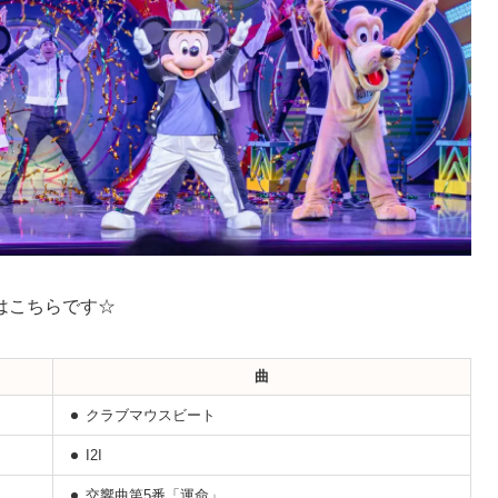
はこちらです☆
曲
クラブマウスビート
I2I
交響曲第5番「運命」