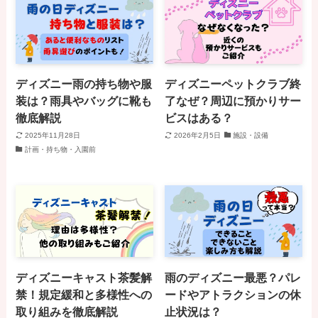
ディズニー雨の持ち物や服
ディズニーペットクラブ終
装は？雨具やバッグに靴も
了なぜ？周辺に預かりサー
徹底解説
ビスはある？
2025年11月28日
2026年2月5日
施設・設備
計画・持ち物・入園前
ディズニーキャスト茶髪解
雨のディズニー最悪？パレ
禁！規定緩和と多様性への
ードやアトラクションの休
取り組みを徹底解説
止状況は？